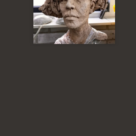
Online cursussen
Portret boetseren 'het begin'
Portret boetseren 'het vervolg'