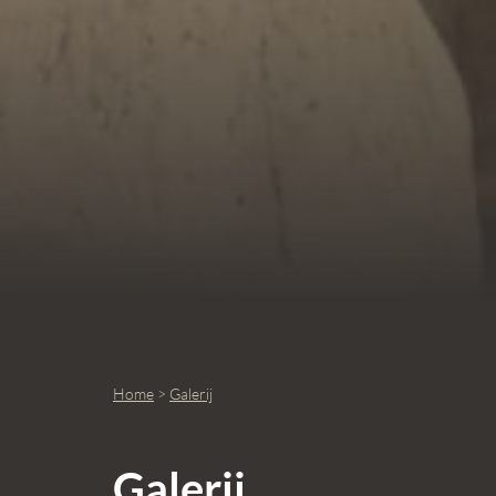
Home
>
Galerij
Galerij